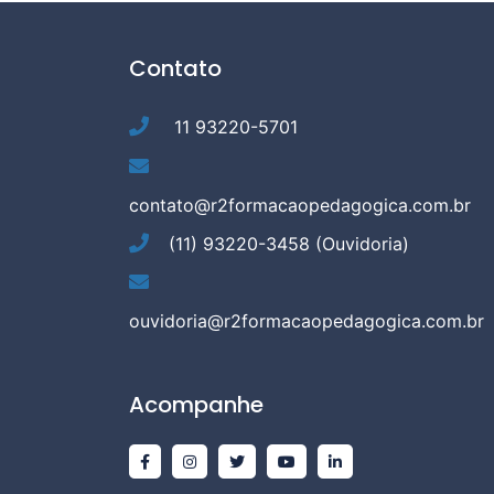
R2 Formação Pedagó
Contato
11 93220-5701
contato@r2formacaopedagogica.com.br
(11) 93220-3458 (Ouvidoria)
ouvidoria@r2formacaopedagogica.com.br
Acompanhe