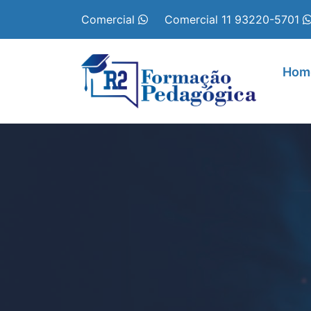
R2 Formação Pedagóg
Comercial
Comercial
11 93220-5701
Hom
Me