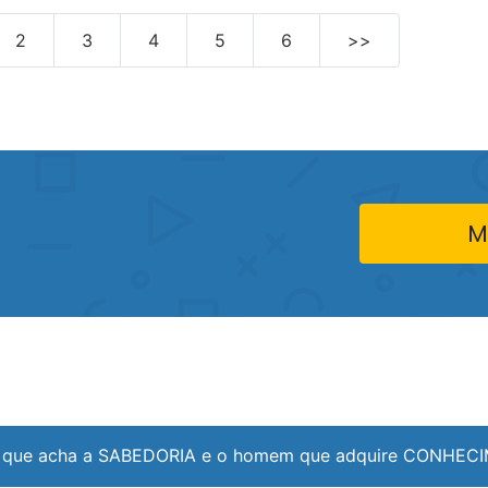
2
3
4
5
6
>>
M
que acha a SABEDORIA e o homem que adquire CONHECIME