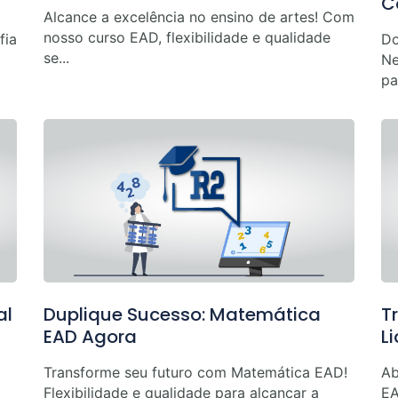
C
Alcance a excelência no ensino de artes! Com
nosso curso EAD, flexibilidade e qualidade
fia
Do
se...
Ne
pa
al
Duplique Sucesso: Matemática
T
EAD Agora
L
Transforme seu futuro com Matemática EAD!
Ab
Flexibilidade e qualidade para alcançar a
EA