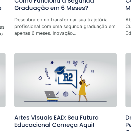
C
Como Funciona a Segunda
M
e
Graduação em 6 Meses?
Ab
Descubra como transformar sua trajetória
Cu
profissional com uma segunda graduação em
es
Ed
apenas 6 meses. Inovação...
ão
Artes Visuais EAD: Seu Futuro
D
Educacional Começa Aqui!
P