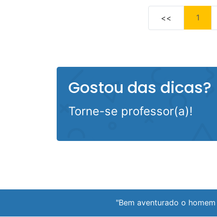
1
<<
Gostou das dicas?
Torne-se professor(a)!
"Bem aventurado o homem 