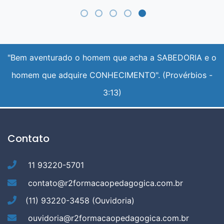
"Bem aventurado o homem que acha a SABEDORIA e o
homem que adquire CONHECIMENTO". (Provérbios -
3:13)
R2 Formação Pedagógica 
Contato
11 93220-5701
contato@r2formacaopedagogica.com.br
(11) 93220-3458 (Ouvidoria)
ouvidoria@r2formacaopedagogica.com.br