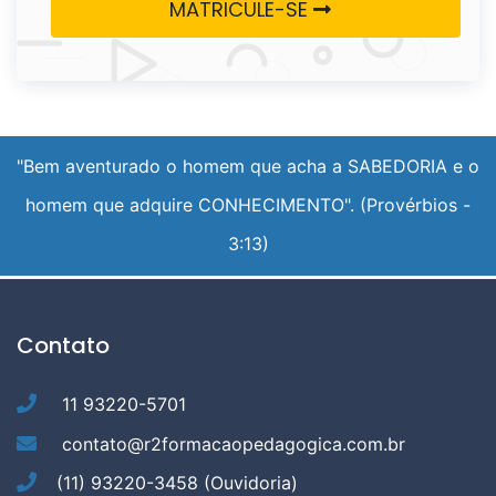
MATRICULE-SE
"Bem aventurado o homem que acha a SABEDORIA e o
homem que adquire CONHECIMENTO". (Provérbios -
3:13)
R2 Formação Pedagógica 
Contato
11 93220-5701
contato@r2formacaopedagogica.com.br
(11) 93220-3458 (Ouvidoria)